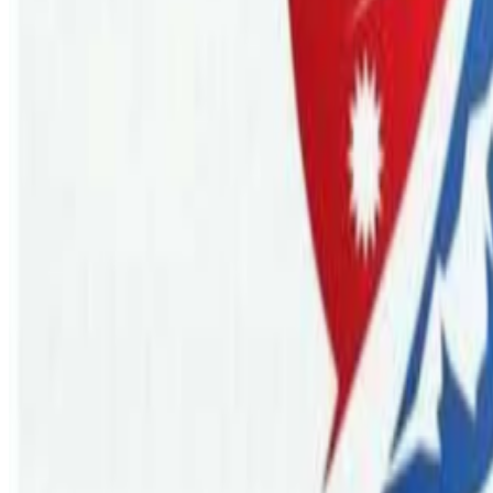
Monday, 2021 October 18 / 5:26 pm
अ−
अ
अ+