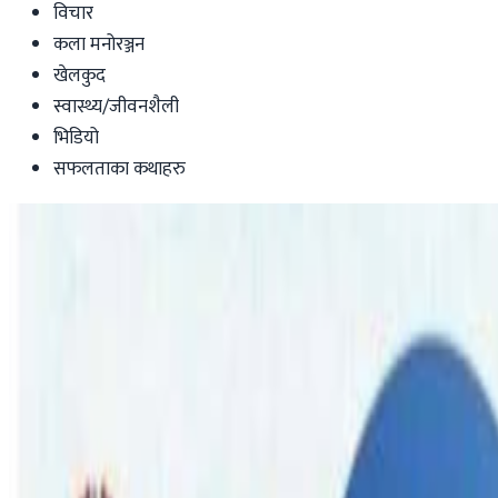
विचार
कला मनोरञ्जन
खेलकुद
स्वास्थ्य/जीवनशैली
भिडियो
सफलताका कथाहरु
Australia
तास्मानियामा खेल मैदानमै नेपाली खेलाडीको खुट्
Nepaltube Australia
|