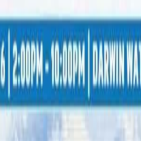
ाली युवकको खुट्टा भाचिएको छ । अगष्ट १० तारिखमा भएको दशैं कप 
चिएको ती खेलाडीले नेपालट्युबलाई जानकारी दिनुभयो । ३२ वर्षीय ती खेल
्नो परिचय गोप्य राखिदिन हामीलाई आग्रह गर्नुभएको छ ।
 कम्तिमा पनि ९ हप्ता घरमै आराम गर्नुपर्ने सुझाव दिएको छ । खुट्ट
ाडा, खाना र कलेजको फि कसरी जोहो गर्ने भन्ने चिन्ताले सताउन थाल
ाएको छ ।’
गरेको थियो । नेष्टले ती खेलाडीलाई उपचारका लागि अस्पताल पु¥या
उठेको रकम पनि उनलाई नै सहयोग गर्ने नेष्टका अध्यक्ष खगेन्द्र सत्
 सार्वजनिक रुपमै अपिल गरेर ती खेलाडीलाई आर्थिक सहयोग जुटाउने 
ेको बैंक खातामा पैसा जम्मा गर्नु सक्नुहुनेछ ।