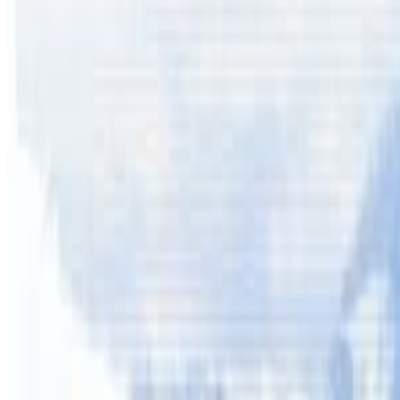
ती खेलाडीले दिएको जानकारी अनुसार हालसम्म उनको खातामा २५ 
महिनौसम्म घरमा बस्नुपर्ने, काम गर्न नसक्ने तथा कलेजको फि पनि त
तास्मानियाकी सामाजिक अभियन्ता पुनम पन्तले समाजका लागि खेल्
बिमा नहुदा समस्या
सार्वजनिक रुपमा गरिने प्रतियोगितामा खेल्ने खेलाडीहरुको बिमा नह
तर, मार्फा क्लबले खेलाडीको बिमा नगरेका कारण समस्या थप बढेको 
सक्छ । यस विषयमा अष्ट्रेलियन नेपलिज फुटवल एशोसियसन एन्फाका त
बताउनुभयो । आफु पनि सन् २०१३ मा फुटवल खेल्दा घाइते भएर खेल्न छ
तपाई पनि सहयोग गर्न चाहानुहुन्छ भने एनआरएनए तास्मानियाको तल 
Account Name- NRNA Tasmania
BSB: 032-006