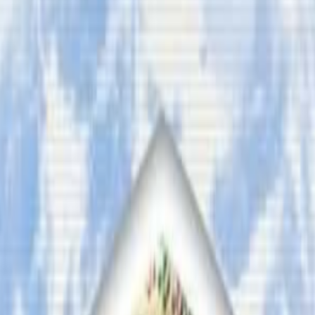
सय डलर सहयोग जुटिसकेको छ । केही चिनेजानेका तथा नेष्टका पद
िर्नुपर्ने भएकाले चिन्ता थपिएको ती खेलाडीले बताए । ९ हप्तापछि थ
न गएका खेलाडीलाई टुहुरो नबनाउन र सकेको सहयोग गर्न सबैलाई आग
ुदा समस्या परेको छ । आयोजक नेष्टले खेल मैदानको बिमा गरेपनि खेलाड
हो । खेलाडी विद्यार्थी भिषामा भएकाले त्यहि बिमाले उपचार खर्च व्
ास्मानिया संयोजक जगदीश खड्काले प्रतियोगिता भन्दा अघि नै सहभागी
ोडेको अनुभव साट्दै खड्काले तास्मानियामा अनिवार्य बिमाको तयारी गर
रहेको बैंक खातामा पैसा जम्मा गर्नु सक्नुहुनेछ ।