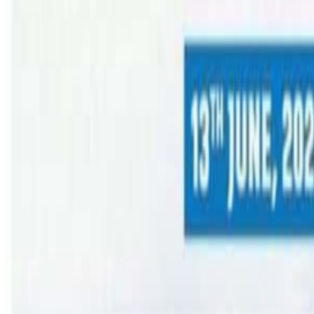
सरल गुरुङ/तास्मानियाको होबार्टमा फुटवल खेल्ने क्रममा एक नेप
हो । बल खोस्ने क्रममा प्रतिद्धन्दी खेलाडीको प्रहारबाट खुट्टा भा
पनि नेपालमा बिरामी परेकाले थप पीडा नहोस् भनेर ती खेलाडीले आफ
ती खेलाडीको खुट्टामा अप्रेसन गरेर स्टिल हालिएको छ । चिकित्सकले
पढ्नुपर्ने विद्यार्थीलाई महिनौसम्म घरमै बस्नुपर्ने भएपछि घरभ
खेलाडीले भने-‘ तर खुट्टा नै भाचिएपछि अब के गर्ने भन्ने चिन्ताले सत
नेपाली सोसाइटी अफ तास्मानिया नेष्टले गरेको फुटवलको आयोजना 
खेलाडीलाई सहयोग जुटाउन नेष्ट तयार रहेको र तिहारमा देउसी खेलेर 
गर्न गैर आवासिय नेपाली संघ तास्मानिया पनि तातेको छ । संघले
तपाई पनि सहयोग गर्न चाहानुहुन्छ भने एनआरएनए तास्मानियाको तल रह