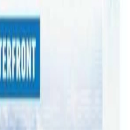
प्रतियोगितामा मार्फा फुटवल क्लबका एक खेलाडीको खुट्टा भाचिएको
ाडी होबार्टमा अध्ययनरत विद्यार्थी हुन् । परिवारको अर्को एक सदस्य
ा भाच्चिएपछि ती खेलाडीलाई अहिले आर्थिक संकट परेको छ । काम गर्दै
ेको छ । ‘दशैंमा भाइचार बढाउनका लागि फुटवल खेल्न गएको थिए’- ती
एको थियो । तत्काललाई नेष्टले २५० डलर सहयोग पनि गरेको छ । ती
यालले बताउनुभयो । त्यस्तै खुट्टा भाचिएको खेलाडीलाई आर्थिक सहयोग
भएको छ तास्मानियाका संयोजना राकेश शाक्यले जानकारी दिनुभयो ।