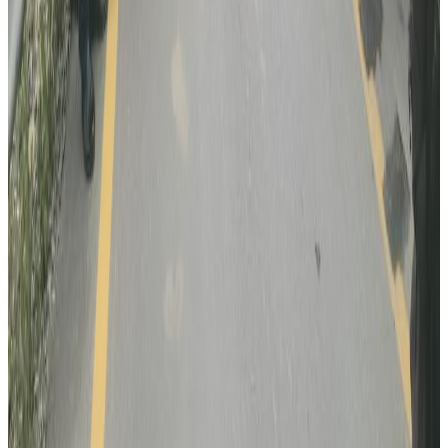
पाकिस्तानको ब्रोड पिकमा हिमपहिरो: बेपत्तामध्ये २
जनाको शव फेला
२०२६ अगस्ट १
कुवेतमा ड्रोन आक्रमणमा नेपालीको मृत्यु, मध्यपूर्व
तनावमा ज्यान गुमाउने नेपालीको संख्या दुई
२०२६ अगस्ट १
सुनसरी घटनामा सर्वदलीय बैठक: सरकारको
भूमिकामाथि विपक्षी दलहरूको प्रश्न
२०२६ जुलाई ३०
भौतिक पूर्वाधारमन्त्री आफैंले गाडि चलाएर उद्घाटन
गरे नागढुंगा-काठमाडौं सुरुङमार्ग