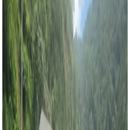
Sunday, 2020 January 19 / 7:44 am
अ−
अ
अ+