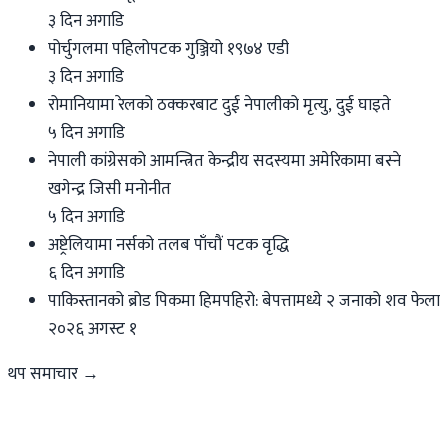
३ दिन अगाडि
पोर्चुगलमा पहिलोपटक गुञ्जियो १९७४ एडी
३ दिन अगाडि
रोमानियामा रेलको ठक्करबाट दुई नेपालीको मृत्यु, दुई घाइते
५ दिन अगाडि
नेपाली कांग्रेसको आमन्त्रित केन्द्रीय सदस्यमा अमेरिकामा बस्ने
खगेन्द्र जिसी मनोनीत
५ दिन अगाडि
अष्ट्रेलियामा नर्सको तलब पाँचौं पटक वृद्धि
६ दिन अगाडि
पाकिस्तानको ब्रोड पिकमा हिमपहिरो: बेपत्तामध्ये २ जनाको शव फेला
२०२६ अगस्ट १
थप समाचार →