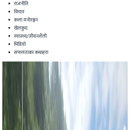
राजनीति
विचार
कला मनोरञ्जन
खेलकुद
स्वास्थ्य/जीवनशैली
भिडियो
सफलताका कथाहरु
News
अष्ट्रेलियामा नेपाली युवकलाई ‘ब्लड क्यान्सर’ ।
यसरी बचाउन सकिन्छ ।
Nepaltube Australia
|