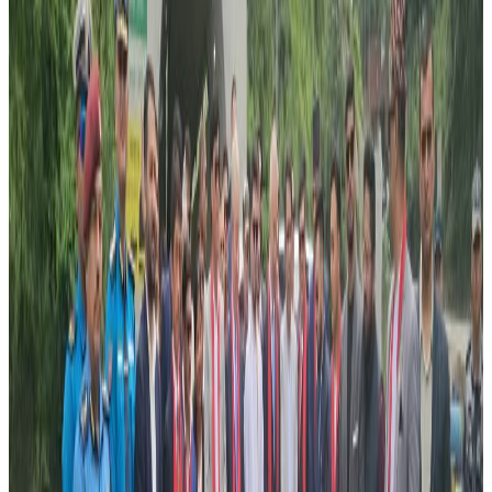
नर्सिङ पढाउन डिपेन्डेन्ट भिसामा अष्ट्रेलिया आएका हुन् ।
अचानक क्यान्सर देखिएपछि भर्खरै पढाई सकेर संघर्ष गरिरहेका दम्पत्ति रुनुकी
हास्नुको स्थितीमा पुगेका छन् ।
अझ विडम्वना, क्यान्सर देखिएकै हप्ता यो दम्पतिले नवजात शिशुलाइ जन्म दिएका
थिए ।
श्रीमती सुत्केरी गराउन अस्पताल भर्ना भएकै बखत तिमल्सिनालाई
झाडापखालाले सताएको थियो । केही दिनसम्म पनि पखाला निको नभएपछि
रगत परिक्षण गर्दा क्यान्सर भएको पुष्टी भएको हो ।
तिमल्सिनालाई किमो दिन थालिएको छ । चिकित्सकले ३ महिनामा बोनम्यारो
प्रत्यारोपण गर्न सुझाव दिएको छ ।
बोन म्यारो प्रत्यारोपणका लागि परिक्षण गर्न नेपालबाट अर्जुनका भाई समेत
अष्ट्रेलिया आईपुगेका छन् ।
बोन म्यारो प्रत्यारोपण गर्न कम्तिमा पनि ३ लाख डलर खर्च हुने चिकित्सकले