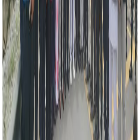
अन्य सामाजिक संघसंस्था र व्यक्तीहरुले पहल सुरु गरेका छन् ।
तपाई पनि अर्जुन बचाउ अभियानमा जोडिन चाहानुहुन्छ भने कृपया तलको
GoFundMe को लिंकमा गएर सहयोग रकम पढाउन सक्नुहुन्छ ।
GoFundMe मार्फत् सहयोग गर्नका लागि यहाँ थिच्नुहोस्
यस वेवसाइटमा प्रकाशित समाचार, विचार र लेखबारे तपाईंको कुनै
प्रतिक्रिया, गुनासो, सुझाव र सल्लाह छन् भने कृपया हामीलाई निम्न ईमेलमा
पठाउनुहोला । तपाईंको सहयोगले हामीलाई निष्पक्ष र तटस्थ पत्रकारिता गर्न
टेवा पुग्नेछ । सम्पर्क इमेल :
info@nepaltube.com.au
शेयर:
प्रतिक्रिया दिनुहोस
टिप्पणीहरू लोड हुँदैछ…