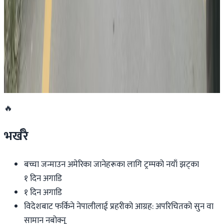
२०२६ जुलाई २८
अनुमतिबिनै सञ्चालन भएको साउदी सिप प्रमाणीकरण
केन्द्रमा सरकारको तालाबन्दी
२०२६ जुलाई २७
🔥
भर्खरै
बच्चा जन्माउन अमेरिका जानेहरूका लागि ट्रम्पको नयाँ झट्का
१ दिन अगाडि
१ दिन अगाडि
विदेशबाट फर्किने नेपालीलाई प्रहरीको आग्रह: अपरिचितको सुन वा
सामान नबोक्नू