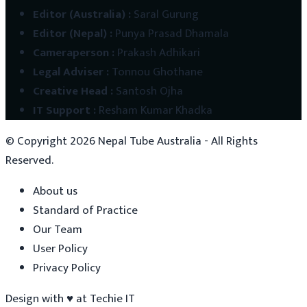
Editor (Australia)
:
Saral Gurung
Editor (Nepal)
:
Punya Prasad Dhamala
Cameraperson
:
Prakash Adhikari
Legal Adviser
:
Tonnou Ghothane
Creative Head
:
Santosh Ojha
IT Support
:
Resham Kumar Khadka
© Copyright
2026
Nepal Tube Australia - All Rights
Reserved.
About us
Standard of Practice
Our Team
User Policy
Privacy Policy
Design with
♥
at
Techie IT