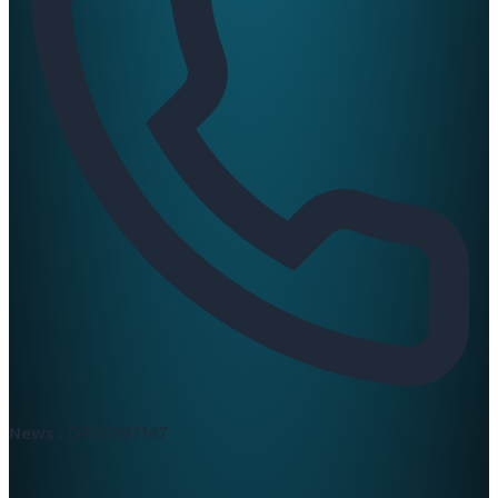
News :
0420397147