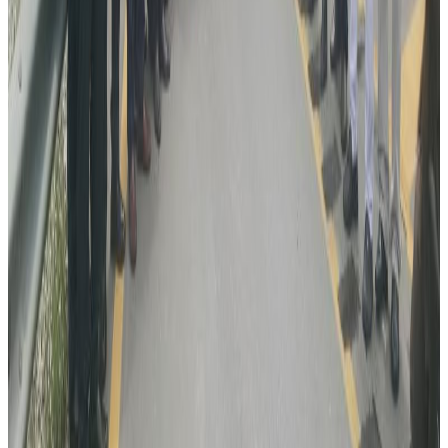
सम्बन्धित समाचार
विदेशबाट फर्किने नेपालीलाई प्रहरीको आग्रह:
अपरिचितको सुन वा सामान नबोक्नू
२०२६ अगस्ट ६
रोमानियामा रेलको ठक्करबाट दुई नेपालीको मृत्यु, दुई
घाइते
२०२६ अगस्ट ४
अष्ट्रेलियामा नर्सको तलब पाँचौं पटक वृद्धि
२०२६ अगस्ट ३