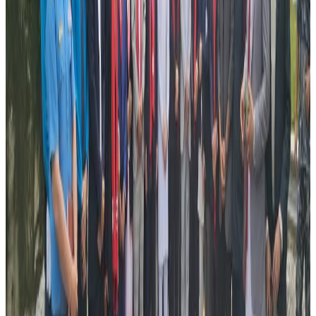
जानकारी दिएको अर्जुनले बताए ।
विद्यार्थी भिषामा रहेका अर्जुनलाई तीनमहिनाभित्र यत्ति ठुलो रकम कहाँबाट जम्मा
पार्ने भन्ने चिन्ताले सताउन थालेको छ ।
‘कमाएको पैसा जति फि तिर्दा र बस्दाखादै सकियो, अलि अलि भएको पैसा पनि
बच्चा जन्माउने बेला खर्च भईसक्यो’- अर्जुन दुखेसो गर्छन्-‘ उपचारका लागि
यतिका रकम मैले कसरी जम्मा गर्ने होला ?’
‘मलाइ यतिबेला सबैको साथ चाहिएको छ, तपाईको सानो सहयोगले पनि मेरो
ज्यान जोगिन्छ’-अर्जुन अपिल गर्छन्- ‘कृपया मलाई बचाईदिनुहोस् । मेरो नवजात
शिशुको मुख हेरेर भएपनि मलाई सहयोग गरिदिनुहोला ।’
अर्जुन व्रिजवेनको नेपाली समुदायमा सक्रिय नेपाली युवा हुन् । सामाजिक
कार्यमा सधै अगाडी देखिने अर्जुनलाई सहयोग गर्न गैर आवासिय नेपाली संघ र