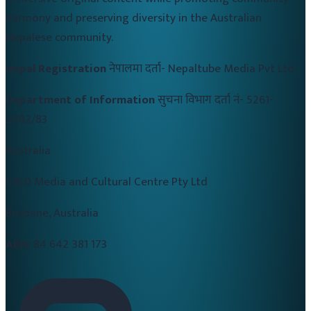
harmony and preserving diversity in the Australian
Nepalese community.
Nepal Registration
नेपालमा दर्ता-
Nepaltube Media Pvt Ltd
Department of Information
सुचना विभाग दर्ता नं-
5261-
2082/83
Australia
CALD Media and Cultural Centre Pty Ltd
Brisbane, Australia
ABN:
84 642 381 173