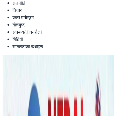
राजनीति
विचार
कला मनोरञ्जन
खेलकुद
स्वास्थ्य/जीवनशैली
भिडियो
सफलताका कथाहरु
Australia
सत्ताका लागि किन मरिहत्ते गर्दैछन नयाँ पार्टी ?
सिकेसँगै रवीमाथी उब्जिदैछन अनेकन प्रश्न !
पुण्यप्रसाद धमला
|