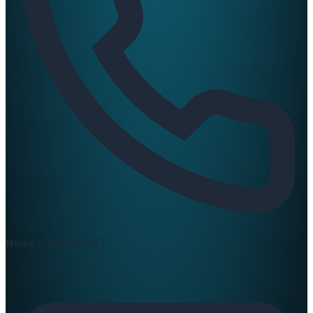
News :
0420397147