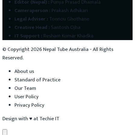
Editor (Nepal)
:
Punya Prasad Dhamala
Cameraperson
:
Prakash Adhikari
Legal Adviser
:
Tonnou Ghothane
Creative Head
:
Santosh Ojha
IT Support
:
Resham Kumar Khadka
© Copyright
2026
Nepal Tube Australia - All Rights
Reserved.
About us
Standard of Practice
Our Team
User Policy
Privacy Policy
Design with
♥
at
Techie IT