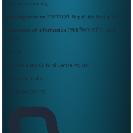
Nepalese community.
Nepal Registration
नेपालमा दर्ता-
Nepaltube Media Pvt Ltd
Department of Information
सुचना विभाग दर्ता नं-
5261-
2082/83
Australia
CALD Media and Cultural Centre Pty Ltd
Brisbane, Australia
ABN:
84 642 381 173