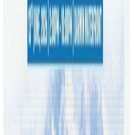
पाएको थियो । चुनावबाट उदाएका नयाँ दलमा पनि सत्ता मोह पुराना
दलभन्दा कम नभएको पूर्व राजनीतिज्ञ समेत रहनुभएका राजनीतिक
विश्लेषक राधाकृष्ण मौनाली बताउनुहुन्छ । नागरिकता मुद्दामा गृहमन्त्री
पद गुमाउन पुगेका रवि लामिछानेले नेपाली नागरिकता लिएपछि फेरि
गैरसांसदको हैसियतमा सोही मन्त्रालय दाबी गरेका थिए । नपाएपछि
सरकार छाडेका उनी फेरि सरकारमा जान लालयित देखिएको र यसले
नयाँ समेत उस्तै हुन भन्ने गलत प्रभाव पारेको बरिष्ठ पत्रकार पुरुषोत्तम
दाहाल बताउनुहुन्छ । विगतमा तराई मधेशमा उदायका नयाँ दलले सत्ता
स्वार्थका लागि गरेको लुछाचुडीले आफैलाई कमजोर बनाएका थिए ।
यहि विगत दोहोरिने आशंका समेत नयाँ दलको हकमा गर्न थालिएको
छ ।
पहिलोपटक संसदमा प्रवेश पाएका तीन दलले जता सत्ता उतै समर्थन र
भेटवार्ताको निरन्तरता दिएर राजनीति अवशरका लागि हो भन्ने पुष्टि