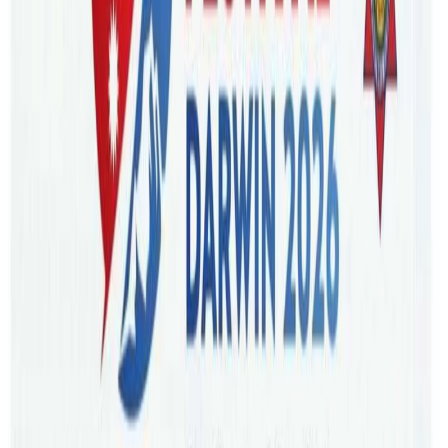
राष्ट्रिय स्वतन्त्र पार्टी, जनमत पार्टी र नागरिक उन्मुक्ति पार्टीको अवस्था
जता सत्ता उतै भनेजस्तो देखिदैछ ।
पुस १० मा प्रचण्ड प्रधानमन्त्री बन्दैगर्दा बनेको गठबन्धनको अर्को घटक
राष्ट्रिय स्वतन्त्र पार्टी माघ पनि २२ मै सरकारबाट बाहिरिसकेको छ,
उसले भएपनि सरकारलाई दिएको समर्थन फिर्ता लिएको छैन ।
सोमबार बसेको रास्वपाको केन्द्रीय समिति बैठकले सरकारका
विषयमा छलफल नै गरेन । रास्वपा महामन्त्री मुकुल ढकाल
राजनीतिक परिस्थितिमा तात्विक फरक नआएकाले सरकारका
विषयमा कुनै निर्णय नलिइएको बताउनुहुन्छ । ‘अहिले जे जस्तो
परिस्थिति छ, त्यो हाम्रो लागि बदलिएको परिस्थिति होइन, ‘हिजो पनि
हेर्दै जाऊँ भन्नेमा थियौं, अहिले पनि त्यसमै छौं ।’ महामन्त्री ढकालले
बताउनुभयो । यसबाट प्रष्ट हुन्छ सरकारबाट बाहिरिएपछि पनि
सभापति रवि लामिछानेले प्रधानमन्त्री प्रचण्डसँग निरन्तर संवादमा