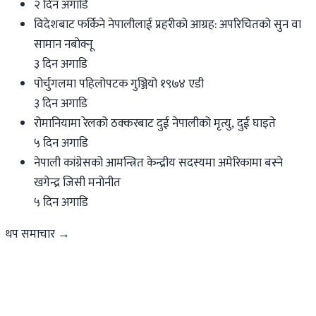
२ दिन अगाडि
विदेशबाट फर्किने नेपालीलाई प्रहरीको आग्रह: अपरिचितको सुन वा
सामान नबोक्नू
३ दिन अगाडि
पोर्चुगलमा पहिलोपटक गुञ्जियो १९७४ एडी
३ दिन अगाडि
रोमानियामा रेलको ठक्करबाट दुई नेपालीको मृत्यु, दुई घाइते
५ दिन अगाडि
नेपाली कांग्रेसको आमन्त्रित केन्द्रीय सदस्यमा अमेरिकामा बस्ने
खगेन्द्र जिसी मनोनीत
५ दिन अगाडि
थप समाचार →