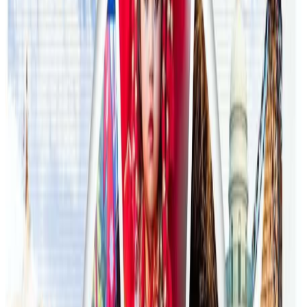
अष्ट्रेलियामा मन्त्रालयका कर्मचारीले भ्रष्टाचार गरेको
भेटिएपछि शिक्षा मन्त्रीले दिइन् राजीनामा
२०२६ जुलाई २४
अन्तर्राष्ट्रिय विद्यार्थी आकर्षित गर्न भिक्टोरियाले बनायो
नयाँ रणनीति
२०२६ जुलाई २३
फिफा विश्वकपमा अस्ट्रेलियाको टोलीका लागि
रणनीति बनाउने नेपाली युवा
२०२६ जुलाई २३
एनपिएल अष्ट्रेलियाको पाँचौं संस्करणमा कृष्ण कार्की
सबैभन्दा महँगा खेलाडी