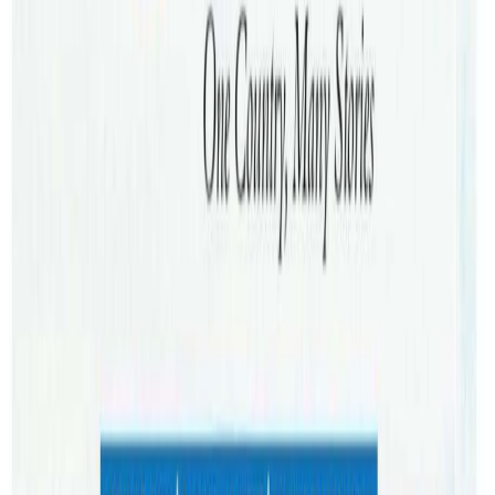
हुनुहुन्छ । रास्वपा फेरि सरकारमा जान सक्ने आँकलन गरिदैछ ।
यता,जनमत पार्टी र नागरिक उन्मुक्ति पार्टीले समेत प्रचण्ड सरकारको
साथ छोडेको छैन । जनमत पार्टीका उपाध्यक्ष अब्दुल खाँ खानेपानी
मन्त्रालय लिएर सरकारमै छन् । नागरिक उन्मुक्ति पार्टी रेशम चौधरी
रिहाईको मुद्धा अघि सारेर सरकारमा सहभागी नभएपनि समर्थन कायमै
छ । सरकारबाट निस्कनुपर्ने कुनै कारण नै नभएको जिकिर जनमत
पार्टीका अध्यक्ष सीके राउतले गरिरहनुभएको छ र रास्वपा, जनमत र
नागरिक उन्मुक्ति पार्टी हालैको आम चुनावबाट प्रतिनिधिसभामा
उदाएका नयाँ दल हुन् ।
४ मंसिरको चुनावअघि नयाँलाई रोजौं भनेर प्रचार गरेको रास्वपा २०
सिटसहित चौथो ठूलो पार्टी बनेको थियो । जनमत पार्टी मधेश र
नागरिक उन्मुक्ति पार्टीले लुम्बिनी र सुदूरपश्चिम प्रदेशबाट राम्रो मत