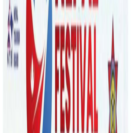
अ−
अ
अ+
काठमाडौं । पुस १० मा पुष्पकमल दाहाल प्रचण्डलाई प्रधानमन्त्री
बनाउन अगुवाइ गरेको नेकपा एमालेले समर्थन फिर्ता लिंदै सरकारबाटै
बाहिरिएको छ । प्रधानमन्त्री प्रचण्डले गठबन्धन बदलेर ८ दलीय
गठबन्धनमा सामेल भएपछि राप्रपा समेत समर्थन फिर्ता लिएर
सरकारबाट बाहिरिसकेको छ । तर पछिल्लो निर्वाचनबाट उदाएका