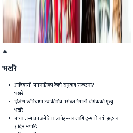
२०२६ जुलाई १९
डार्विनमा नेपाल फेस्टिभल हुँदै
२०२६ जुन ११
🔥
भर्खरै
आदिवासी जनजातिका केही समुदाय संकटमा?
भर्खरै
दक्षिण कोरियामा ट्यांकीभित्र पसेका नेपाली श्रमिकको मृत्यु
भर्खरै
बच्चा जन्माउन अमेरिका जानेहरूका लागि ट्रम्पको नयाँ झट्का
१ दिन अगाडि