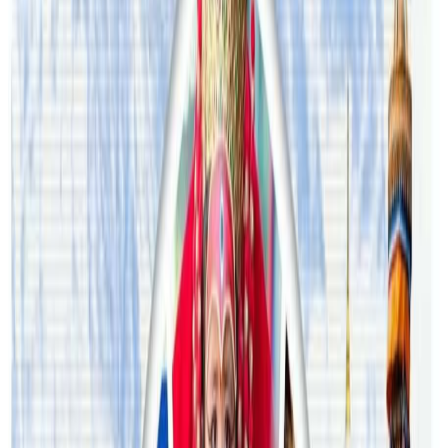
टिप्पणीहरू लोड हुँदैछ…
सम्बन्धित समाचार
अष्ट्रेलियामा नर्सको तलब पाँचौं पटक वृद्धि
२०२६ अगस्ट ३
अस्ट्रेलियामा विवाह घट्यो, बढ्यो सम्बन्धविच्छेद
२०२६ जुलाई २९
थापाथलीबाट अष्ट्रेलियाका घरको डिजाइन
२०२६ जुलाई २७