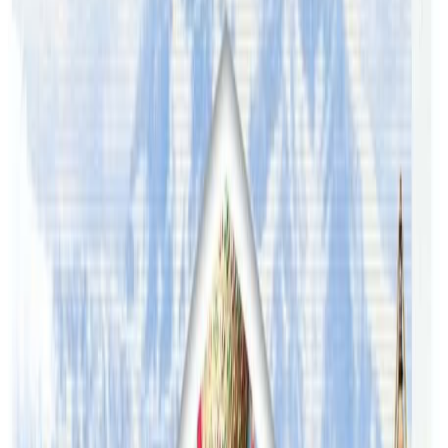
गरिदिएका छन् । हुन त चुनावी परिणाम आउँदा नआउँदै रास्वपा,
जनमत र नागरिक उन्मुक्ति पार्टीका नेताहरुले ठूला दलसँग सत्ताका
लागि संवाद सुरु गरेका थिए । जता सत्ता समीकरण बलियो देखिन्छ,
उतैतिर निकटता बढाउने नयाँ दलका नेताहरुको होडले राजनीतिमा
कुनै न्यूनतम विचार, इमान र अडान हुँदैन भन्ने विगतलाई स्थापित
गरिदिएको छ ।
यस वेवसाइटमा प्रकाशित समाचार, विचार र लेखबारे तपाईंको कुनै
प्रतिक्रिया, गुनासो, सुझाव र सल्लाह छन् भने कृपया हामीलाई निम्न ईमेलमा
पठाउनुहोला । तपाईंको सहयोगले हामीलाई निष्पक्ष र तटस्थ पत्रकारिता गर्न
टेवा पुग्नेछ । सम्पर्क इमेल :
info@nepaltube.com.au
शेयर:
प्रतिक्रिया दिनुहोस