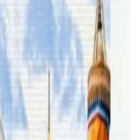
तपाईंको सहयोगले हामीलाई निष्पक्ष र तटस्थ पत्रकारिता गर्न टेवा पुग्नेछ ।