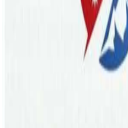
Thursday, 2023 May 25 / 2:50 pm
अ−
अ
अ+