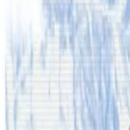
यस वेवसाइटमा प्रकाशित समाचार, विचार र लेखबारे तपाईंको कुनै प्रतिक्रिया,
सम्पर्क इमेल :
info@nepaltube.com.au
शेयर:
प्रतिक्रिया दिनुहोस
टिप्पणीहरू लोड हुँदैछ…
सम्बन्धित समाचार
अष्ट्रेलियामा नर्सको तलब पाँचौं पटक वृद्धि
२०२६ अगस्ट ३
अस्ट्रेलियामा विवाह घट्यो, बढ्यो सम्बन्धविच्छेद