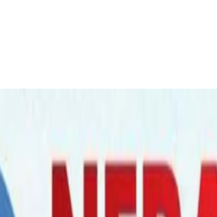
्ट घुम्ति शिबिर”, यसरी लिनसकिन्छ सेवा !