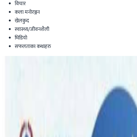
विचार
कला मनोरञ्जन
खेलकुद
स्वास्थ्य/जीवनशैली
भिडियो
सफलताका कथाहरु
Australia
अगस्ट २४ देखी २६ तारेखसम्म डार्बिनमा “पासपोर
nepaltube
|