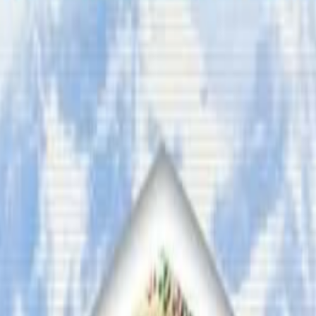
स गरिरहेका नेपालीहरुको राहदानी नविकरणका लागि “पासपोर्ट घुम्ति शिब
ेपाली राजदूताबास क्यानबेराले “पासपोर्ट घुम्ति शिबिर” लैजान लागेको
भागि हुनुपूर्व अनलाईन फारम भर्नुपर्ने छ । अगस्ट १० देखी २५ सम
छ । यस्तै, ६ अगस्टदेखी २० अगस्टसम्म राजश्व र राहदानीको फारम ए
्रै सुरु हुने एनआरएनए नर्दन टेरिटोरी राज्य संयोजक बिष्णु चापाग
पागाईले नेपाली राहदानी नविकरण गर्नुपर्नेहरुलाई यस्तो शिबिरबा
 नेपाली समूदायका लागि दूतावासले गर्नुपर्ने काम र सेवा प्रवाहलाई 
 शिबिर, समूदायसँग मिलेर नेपाल चिनाउने अभियानमा सक्रियता जनाइरहे