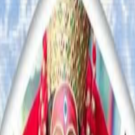
 गुनासो, सुझाव र सल्लाह छन् भने कृपया हामीलाई निम्न ईमेलमा पठाउनुहोला । 