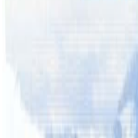
डार्बिन । अष्ट्रेलियाको नर्दन टेरिटोरीका विभिन्न शहरहरुमा बसोबा
क्रेक क्षेत्रमा बसोबार गर्दैआउनुभएका नेपालीहरुको सुविधाका लागि न
डार्बिनमा अगस्ट २४ देखी २६ तारेखसम्म आयोजना हुने शिबिरमा सह
नर्दन टेरिटोरी मार्फत फारम र राजश्व कलेक्सनको समय तोकिएको 
पठाईसक्नुपर्नेछ । फारम बितरणको काम भने नेपाल फेस्टिभलपछि मात
एनआरएनए अष्ट्रेलियाका नर्दन टेरिटोरी राज्य संयोजक बिष्णु चा
अष्ट्रेलियाका लागि नेपाली राजदूत बनेर कैलाशराज पोखरेल पुगेसँगै
दूतावासले विभिन्न कार्यक्रमका साथै राहदानी सेवाका लागि घुम्ती