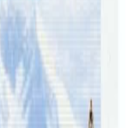
िर” आयोजना हुने भएको छ । डार्बिन, क्याथरिन, एलिस स्प्रीङ, टेनन्ट
 हो ।
्म अनलाईन फारम भर्ने समय, जुलाई २५ देखी अगस्ट ५ सम्म एनआरएनए
नआरएनए नर्दन टेरिटोरी मार्फत क्यानबेरास्थित नेपाल दूतावासमा
ाईले नेपालट्युबलाई जानकारि गराउनुभएको छ ।
रे जानकारी गराउँदै समयमै सहभागिता जनाउन आह्वान गर्नुभएको छ ।
सहज बनाइएको छ ।
को छ ।