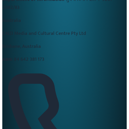
2082/83
Australia
CALD Media and Cultural Centre Pty Ltd
Brisbane, Australia
ABN:
84 642 381 173