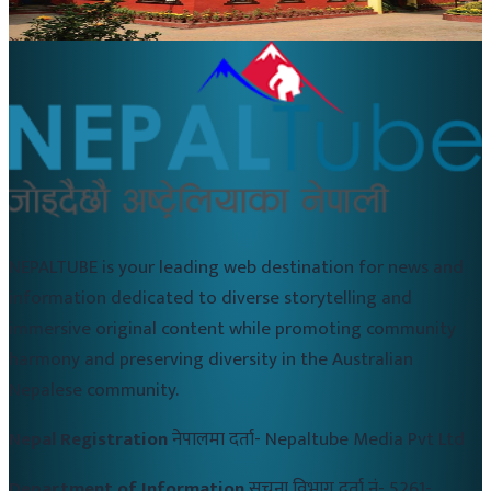
२०२० जुलाई २५
NEPALTUBE is your leading web destination for news and
information dedicated to diverse storytelling and
immersive original content while promoting community
harmony and preserving diversity in the Australian
Nepalese community.
Nepal Registration
नेपालमा दर्ता-
Nepaltube Media Pvt Ltd
Department of Information
सुचना विभाग दर्ता नं-
5261-