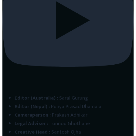
Editor (Australia)
:
Saral Gurung
Editor (Nepal)
:
Punya Prasad Dhamala
Cameraperson
:
Prakash Adhikari
Legal Adviser
:
Tonnou Ghothane
Creative Head
:
Santosh Ojha