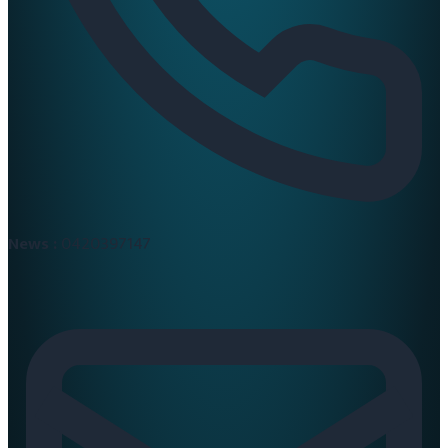
News :
0420397147