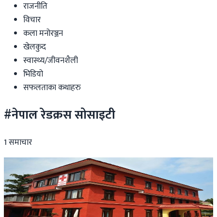
राजनीति
विचार
कला मनोरञ्जन
खेलकुद
स्वास्थ्य/जीवनशैली
भिडियो
सफलताका कथाहरु
#नेपाल रेडक्रस सोसाइटी
1
समाचार
Nepal
बिवाद र अनियमितताको अखडा बन्दै नेपाल रेडक्रस, दाताको
अनुदान समेत दूरुपयोग