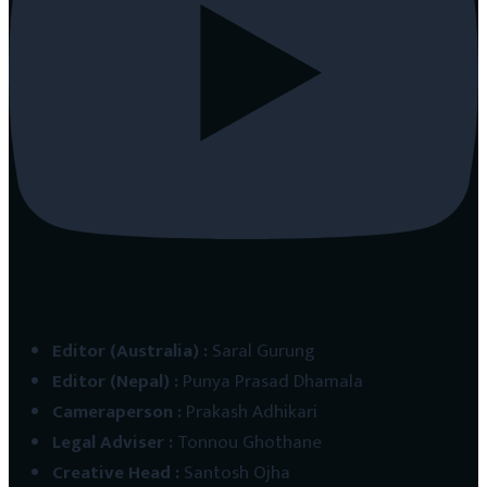
Editor (Australia)
:
Saral Gurung
Editor (Nepal)
:
Punya Prasad Dhamala
Cameraperson
:
Prakash Adhikari
Legal Adviser
:
Tonnou Ghothane
Creative Head
:
Santosh Ojha