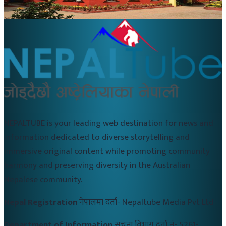
२०२० जुलाई २५
NEPALTUBE is your leading web destination for news and
information dedicated to diverse storytelling and
immersive original content while promoting community
harmony and preserving diversity in the Australian
Nepalese community.
Nepal Registration
नेपालमा दर्ता-
Nepaltube Media Pvt Ltd
Department of Information
सुचना विभाग दर्ता नं-
5261-