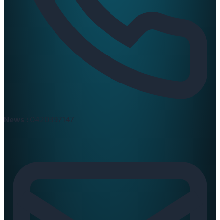
News :
0420397147