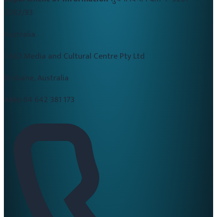
2082/83
Australia
CALD Media and Cultural Centre Pty Ltd
Brisbane, Australia
ABN:
84 642 381 173