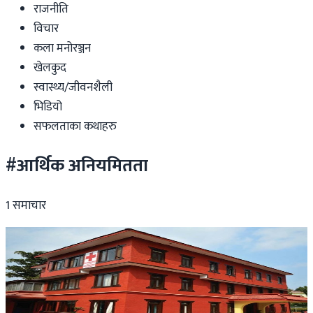
राजनीति
विचार
कला मनोरञ्जन
खेलकुद
स्वास्थ्य/जीवनशैली
भिडियो
सफलताका कथाहरु
#आर्थिक अनियमितता
1
समाचार
Nepal
बिवाद र अनियमितताको अखडा बन्दै नेपाल रेडक्रस, दाताको
अनुदान समेत दूरुपयोग