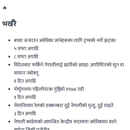
🔥
भर्खरै
बच्चा जन्माउन अमेरिका जानेहरूका लागि ट्रम्पको नयाँ झट्का
५ घण्टा अगाडि
८ घण्टा अगाडि
विदेशबाट फर्किने नेपालीलाई प्रहरीको आग्रह: अपरिचितको सुन वा
सामान नबोक्नू
१ दिन अगाडि
पोर्चुगलमा पहिलोपटक गुञ्जियो १९७४ एडी
१ दिन अगाडि
रोमानियामा रेलको ठक्करबाट दुई नेपालीको मृत्यु, दुई घाइते
३ दिन अगाडि
नेपाली कांग्रेसको आमन्त्रित केन्द्रीय सदस्यमा अमेरिकामा बस्ने
खगेन्द्र जिसी मनोनीत